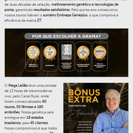
de duas décadas de seleção,
melhoramento genético e tecnologias de
ponta
, garantindo
resultados satisfatórios
. Pelo quinto ano consecutivo,
nossos touros lideram o
sumário Embrapa Geneplus
, o que comprova a
eficiência da marca
ZT
.
O
Mega Leilão
teve uma jornada
de 13 horas de transmissão ao
vivo, pelo Canal Rural, onde
foram comercializados
80
touros, 50 fêmeas e 180
embriões
. Nossa genética será
entregue em
18 estados
brasileiros
, para
45 clientes
.
Nosso compromisso é que todos