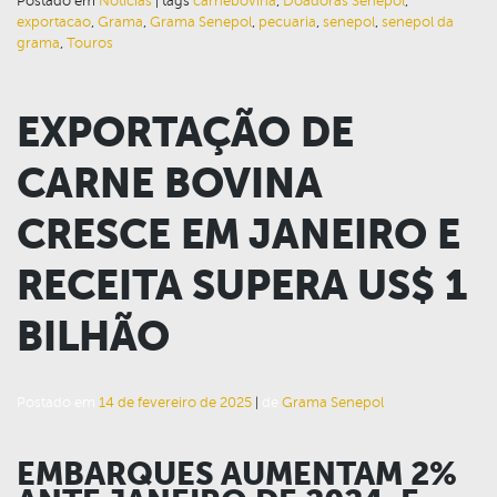
Postado em
Notícias
|
tags
carnebovina
,
Doadoras Senepol
,
exportacao
,
Grama
,
Grama Senepol
,
pecuaria
,
senepol
,
senepol da
grama
,
Touros
EXPORTAÇÃO DE
CARNE BOVINA
CRESCE EM JANEIRO E
RECEITA SUPERA US$ 1
BILHÃO
Postado em
14 de fevereiro de 2025
|
de
Grama Senepol
EMBARQUES AUMENTAM 2%