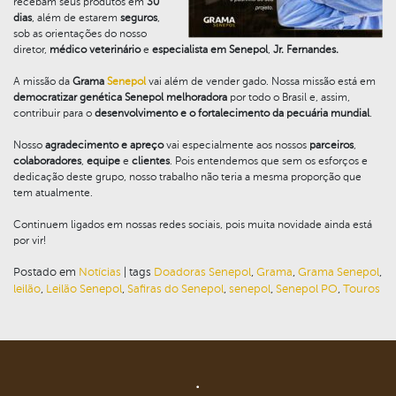
recebam seus produtos em
30
dias
, além de estarem
seguros
,
sob as orientações do nosso
diretor,
médico veterinário
e
especialista em Senepol
,
Jr. Fernandes.
A missão da
Grama
Senepol
vai além de vender gado. Nossa missão está em
democratizar genética Senepol melhoradora
por todo o Brasil e, assim,
contribuir para o
desenvolvimento e o fortalecimento da pecuária mundial
.
Nosso
agradecimento e apreço
vai especialmente aos nossos
parceiros
,
colaboradores
,
equipe
e
clientes
. Pois entendemos que sem os esforços e
dedicação deste grupo, nosso trabalho não teria a mesma proporção que
tem atualmente.
Continuem ligados em nossas redes sociais, pois muita novidade ainda está
por vir!
Postado em
Notícias
|
tags
Doadoras Senepol
,
Grama
,
Grama Senepol
,
leilão
,
Leilão Senepol
,
Safiras do Senepol
,
senepol
,
Senepol PO
,
Touros
.