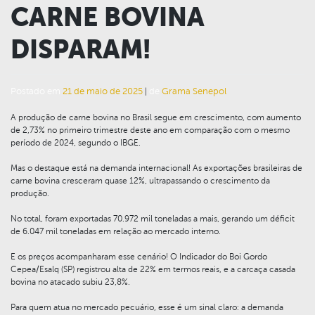
negócio. Seja no cruzamento
CARNE BOVINA
industrial ou na formação de
DISPARAM!
rebanhos puros, conte
conosco.
Postado em
21 de maio de 2025
|
de
Grama Senepol
A produção de carne bovina no Brasil segue em crescimento, com aumento
de 2,73% no primeiro trimestre deste ano em comparação com o mesmo
período de 2024, segundo o IBGE.
Mas o destaque está na demanda internacional! As exportações brasileiras de
carne bovina cresceram quase 12%, ultrapassando o crescimento da
produção.
No total, foram exportadas 70.972 mil toneladas a mais, gerando um déficit
de 6.047 mil toneladas em relação ao mercado interno.
E os preços acompanharam esse cenário! O Indicador do Boi Gordo
Cepea/Esalq (SP) registrou alta de 22% em termos reais, e a carcaça casada
bovina no atacado subiu 23,8%.
Para quem atua no mercado pecuário, esse é um sinal claro: a demanda