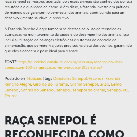
raça Senepol se mostrou acertada, pois esses animais são conhecidos por sua
resistência e qualidade de carne. Além disso, a fazenda investe em práticas
de manejo que garantem o bem-estar dos animais, contribuindo para um
desenvolvimento saudável e produtivo.
A Fazenda Rancho Alegre também se destaca pelo uso de tecnologias
avançadas no monitoramento da saúde e do desempenho dos animais. Isso
inclui a utilização de balanças eletrônicas e sistemas de controle de
alimentação, que permitem ajustes precisos na dieta dos bovinos, garantindo
que eles alcancem o peso ideal para o abate.
FONTE:
https://girodoboi.canalrural.com.br/pecuaria/senepol-novilhas-
conquistam-100-de-aprovacao-no-protocolo-1953-na-ba/
Postado em
Notícias
|
tags
Doadoras Senepol
,
Fazenda
,
Fazenda
Rancho Alegre
,
Giro do Boi
,
Grama
,
Grama Senepol
,
leilão
,
Leilão
Senepol
,
Safiras do Senepol
,
senepol
,
senepol da grama
,
Senepol PO
,
Touros
RAÇA SENEPOL É
RECONHECIDA COMO