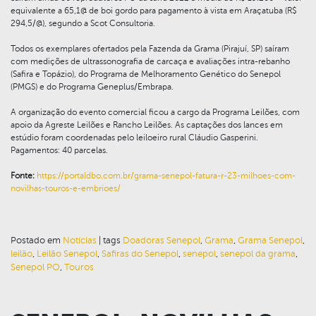
equivalente a 65,1@ de boi gordo para pagamento à vista em Araçatuba (R$
294,5/@), segundo a Scot Consultoria.
Todos os exemplares ofertados pela Fazenda da Grama (Pirajuí, SP) saíram
com medições de ultrassonografia de carcaça e avaliações intra-rebanho
(Safira e Topázio), do Programa de Melhoramento Genético do Senepol
(PMGS) e do Programa Geneplus/Embrapa.
A organização do evento comercial ficou a cargo da Programa Leilões, com
apoio da Agreste Leilões e Rancho Leilões. As captações dos lances em
estúdio foram coordenadas pelo leiloeiro rural Cláudio Gasperini.
Pagamentos: 40 parcelas.
Fonte:
https://portaldbo.com.br/grama-senepol-fatura-r-23-milhoes-com-
novilhas-touros-e-embrioes/
Postado em
Notícias
|
tags
Doadoras Senepol
,
Grama
,
Grama Senepol
,
leilão
,
Leilão Senepol
,
Safiras do Senepol
,
senepol
,
senepol da grama
,
Senepol PO
,
Touros