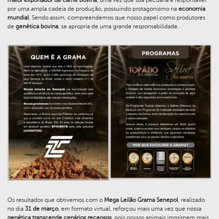
por uma ampla cadeia de produção, possuindo protagonismo na
economia
mundial
. Sendo assim, compreendemos que nosso papel como produtores
de
genética bovina
, se apropria de uma grande responsabilidade.
Os resultados que obtivemos com o
Mega Leilão Grama Senepol
, realizado
no dia
31 de março
, em formato virtual, reforçou mais uma vez que nossa
genética transcende cenários receosos
, pois nossos animais imprimem mais