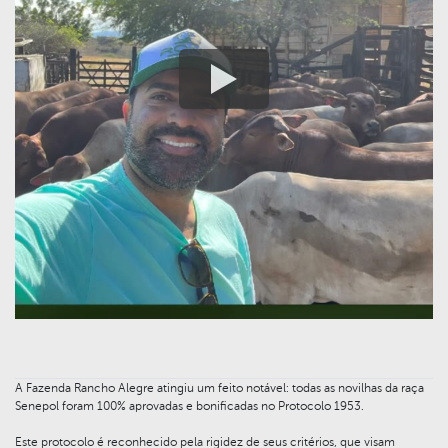
A Fazenda Rancho Alegre atingiu um feito notável: todas as novilhas da raça
Senepol foram 100% aprovadas e bonificadas no Protocolo 1953.
Este protocolo é reconhecido pela rigidez de seus critérios, que visam