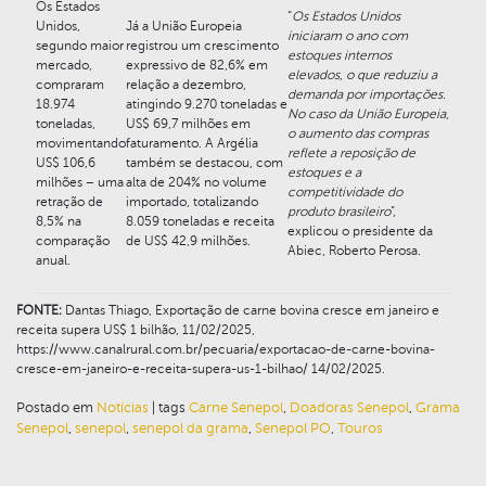
Os Estados
“
Os Estados Unidos
Unidos,
Já a União Europeia
iniciaram o ano com
segundo maior
registrou um crescimento
estoques internos
mercado,
expressivo de 82,6% em
elevados, o que reduziu a
compraram
relação a dezembro,
demanda por importações.
18.974
atingindo 9.270 toneladas e
No caso da União Europeia,
toneladas,
US$ 69,7 milhões em
o aumento das compras
movimentando
faturamento. A Argélia
reflete a reposição de
US$ 106,6
também se destacou, com
estoques e a
milhões – uma
alta de 204% no volume
competitividade do
retração de
importado, totalizando
produto brasileiro
”,
8,5% na
8.059 toneladas e receita
explicou o presidente da
comparação
de US$ 42,9 milhões.
Abiec, Roberto Perosa.
anual.
FONTE:
Dantas Thiago, Exportação de carne bovina cresce em janeiro e
receita supera US$ 1 bilhão, 11/02/2025,
https://www.canalrural.com.br/pecuaria/exportacao-de-carne-bovina-
cresce-em-janeiro-e-receita-supera-us-1-bilhao/ 14/02/2025.
Postado em
Notícias
|
tags
Carne Senepol
,
Doadoras Senepol
,
Grama
Senepol
,
senepol
,
senepol da grama
,
Senepol PO
,
Touros