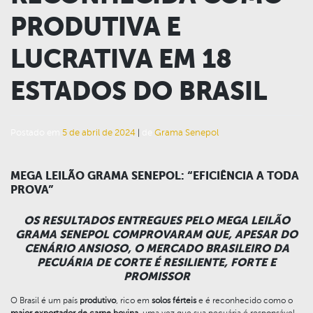
PRODUTIVA E
LUCRATIVA EM 18
ESTADOS DO BRASIL
Postado em
5 de abril de 2024
|
de
Grama Senepol
MEGA LEILÃO GRAMA SENEPOL: “EFICIÊNCIA A TODA
PROVA”
OS RESULTADOS ENTREGUES PELO MEGA LEILÃO
GRAMA SENEPOL COMPROVARAM QUE, APESAR DO
CENÁRIO ANSIOSO, O MERCADO BRASILEIRO DA
PECUÁRIA DE CORTE É RESILIENTE, FORTE E
PROMISSOR
O Brasil é um país
produtivo
, rico em
solos férteis
e é reconhecido como o
maior exportador de carne bovina
, uma vez que sua pecuária é responsável