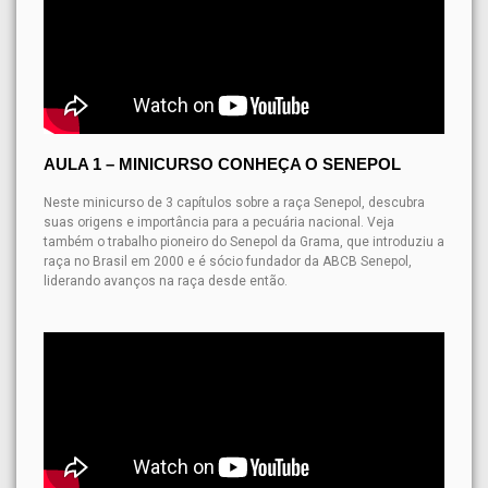
ganho de peso e carne de
qualidade. Produza mais e
melhor em menos tempo.
AULA 1 – MINICURSO CONHEÇA O SENEPOL
Neste minicurso de 3 capítulos sobre a raça Senepol, descubra
suas origens e importância para a pecuária nacional. Veja
também o trabalho pioneiro do Senepol da Grama, que introduziu a
raça no Brasil em 2000 e é sócio fundador da ABCB Senepol,
liderando avanços na raça desde então.