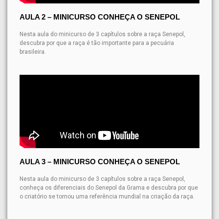
AULA 2 – MINICURSO CONHEÇA O SENEPOL
Nesta aula do minicurso de 3 capítulos sobre a raça Senepol,
descubra por que a raça é tão importante para a pecuária
brasileira.
AULA 3 – MINICURSO CONHEÇA O SENEPOL
Nesta aula do minicurso de 3 capítulos sobre a raça Senepol,
conheça os diferenciais do Senepol da Grama e descubra por que
o criatório se tornou uma referência mundial na criação da raça.